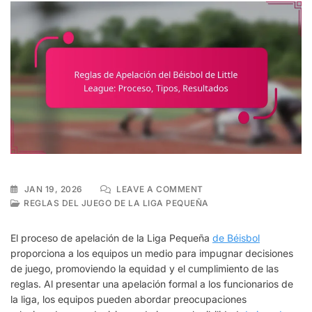
ON
JAN 19, 2026
LEAVE A COMMENT
REGLAS
REGLAS DEL JUEGO DE LA LIGA PEQUEÑA
DE
APELACIÓN
El proceso de apelación de la Liga Pequeña
de Béisbol
DEL
proporciona a los equipos un medio para impugnar decisiones
BÉISBOL
de juego, promoviendo la equidad y el cumplimiento de las
DE
LITTLE
reglas. Al presentar una apelación formal a los funcionarios de
LEAGUE:
la liga, los equipos pueden abordar preocupaciones
PROCESO,