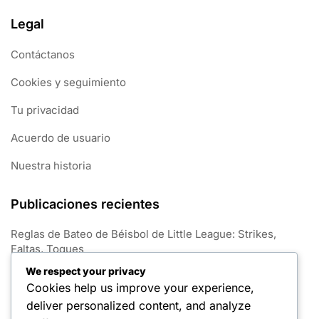
Legal
Contáctanos
Cookies y seguimiento
Tu privacidad
Acuerdo de usuario
Nuestra historia
Publicaciones recientes
Reglas de Bateo de Béisbol de Little League: Strikes,
Faltas, Toques
We respect your privacy
Reglas de Participación en Béisbol de Little League:
Cookies help us improve your experience,
Mínimo de partidos, Estado del jugador, Transferencias
deliver personalized content, and analyze
Reglas de entradas de béisbol de Little League: duración,