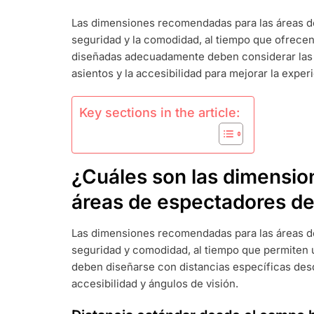
DEL
Las dimensiones recomendadas para las áreas 
ÁREA
seguridad y la comodidad, al tiempo que ofrecen
DE
ESPECTADOR
diseñadas adecuadamente deben considerar las d
DE
asientos y la accesibilidad para mejorar la exper
BÉISBOL
DE
PEQUEÑAS
Key sections in the article:
LIGAS:
DISTANCIA
DEL
CAMPO,
¿Cuáles son las dimensio
ASIENTOS,
SEGURIDAD
áreas de espectadores del
Las dimensiones recomendadas para las áreas 
seguridad y comodidad, al tiempo que permiten u
deben diseñarse con distancias específicas de
accesibilidad y ángulos de visión.