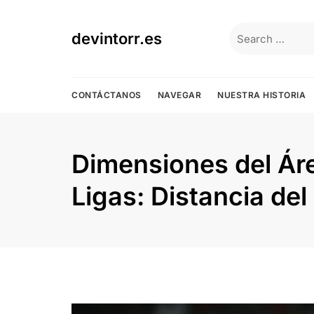
Skip
to
Search
devintorr.es
content
for:
CONTÁCTANOS
NAVEGAR
NUESTRA HISTORIA
Dimensiones del Ár
Ligas: Distancia de